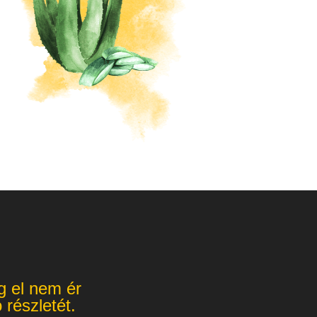
íg el nem ér
 részletét.