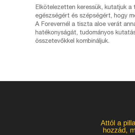
Elkötelezetten keressük, kutatjuk a
egészségért és szépségért, hogy me
A Forevernél a tiszta aloe verát an
hatékonyságát, tudományos kutatások
összetevőkkel kombináljuk.
Attól a pil
hozzád, mi