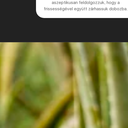
aszeptikusan feldolgozzuk, hogy a
frissességével együtt zárhassuk dobozba.