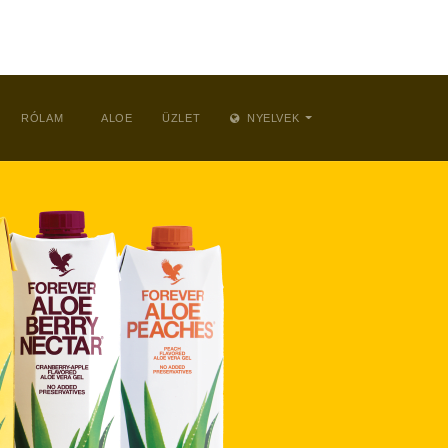
RÓLAM
ALOE
ÜZLET
NYELVEK