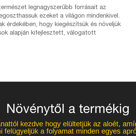
 természet legnagyszerűbb forrásait az
goszthassuk ezeket a világon mindenkivel.
nak érdekében, hogy kiegészítsük és növeljük
 alapján kifejlesztett, válogatott
Növénytől a termékig
lanattól kezdve hogy elültetjük az aloét, am
 felügyeljük a folyamat minden egyes apró