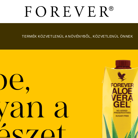
TERMÉK KÖZVETLENÜL A NÖVÉNYBŐL, KÖZVETLENÜL ÖNNEK
oe,
yan a
észet