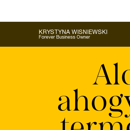
KRYSTYNA WISNIEWSKI
Forever Business Owner
Al
ahog
term